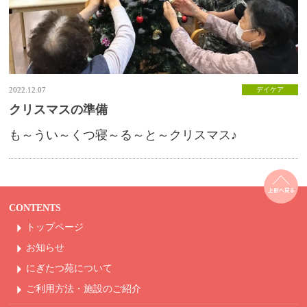
2022.12.07
デイケア
クリスマスの準備
も～うい～くつ寝～る～と～クリスマス♪
CONTENTS
トップページ
お知らせ
にぎたつ苑について
ご利用方法・
施設のご紹介