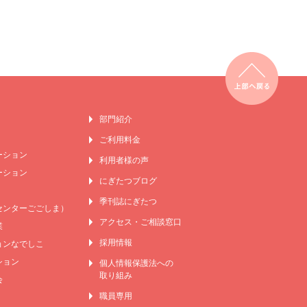
部門紹介
ご利用料金
ーション
利用者様の声
ーション
にぎたつブログ
季刊誌にぎたつ
センターごごしま）
アクセス・ご相談窓口
業
採用情報
ンなでしこ
ション
個人情報保護法への
取り組み
会
職員専用