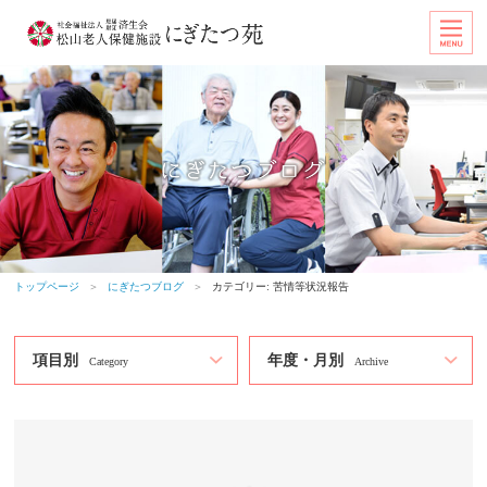
トップページ
＞
にぎたつブログ
＞
カテゴリー:
苦情等状況報告
項目別
年度・月別
Category
Archive