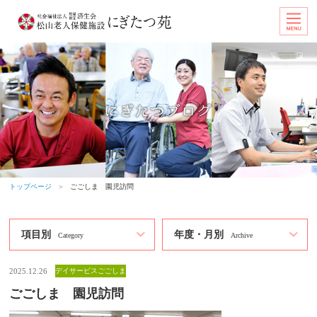
トップページ
＞
ごごしま 園児訪問
項目別
年度・月別
Category
Archive
2025.12.26
デイサービスごごしま
ごごしま 園児訪問