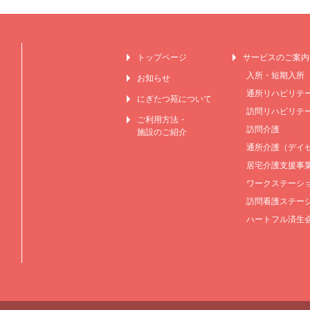
トップページ
サービスのご案内
入所・短期入所
お知らせ
通所リハビリテ
にぎたつ苑について
訪問リハビリテ
ご利用方法・
訪問介護
施設のご紹介
通所介護（デイ
居宅介護支援事
ワークステーショ
訪問看護ステー
ハートフル済生