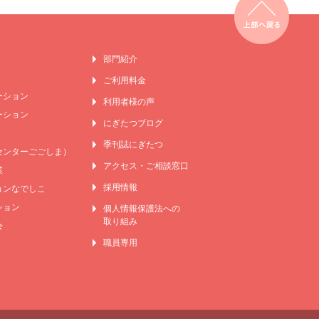
部門紹介
ご利用料金
ーション
利用者様の声
ーション
にぎたつブログ
季刊誌にぎたつ
センターごごしま）
アクセス・ご相談窓口
業
採用情報
ンなでしこ
ション
個人情報保護法への
取り組み
会
職員専用