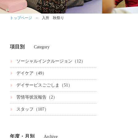
トップページ
＞
入所 秋祭り
項目別
Category
ソーシャルインクルージョン（12）
デイケア（49）
デイサービスごごしま（51）
苦情等状況報告（2）
スタッフ（107）
年度・月別
Archive