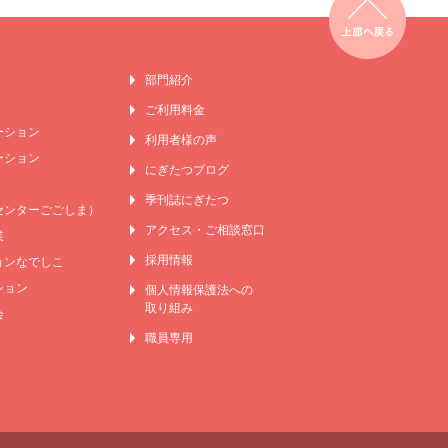
部門紹介
ご利用料金
ーション
利用者様の声
ーション
にぎたつブログ
季刊誌にぎたつ
センターごごしま）
アクセス・ご相談窓口
業
採用情報
ンなでしこ
ション
個人情報保護法への
取り組み
会
職員専用