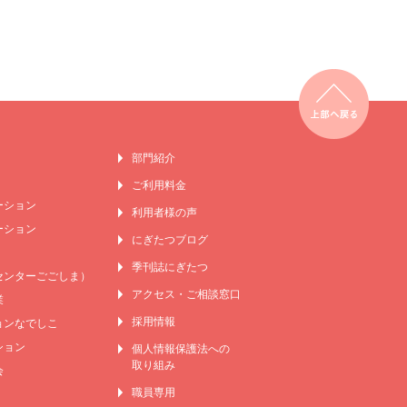
部門紹介
ご利用料金
ーション
利用者様の声
ーション
にぎたつブログ
季刊誌にぎたつ
センターごごしま）
アクセス・ご相談窓口
業
採用情報
ンなでしこ
ション
個人情報保護法への
取り組み
会
職員専用